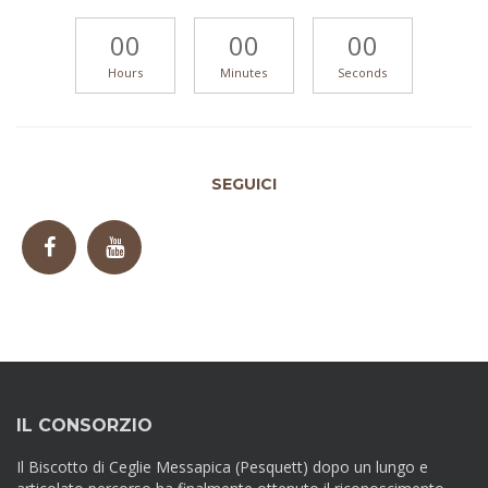
00
00
00
Hours
Minutes
Seconds
SEGUICI
IL CONSORZIO
Il Biscotto di Ceglie Messapica (Pesquett) dopo un lungo e