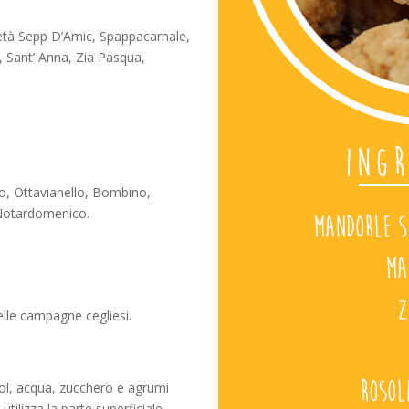
rietà Sepp D’Amic, Spappacarnale,
, Sant’ Anna, Zia Pasqua,
o, Ottavianello, Bombino,
 Notardomenico.
elle campagne cegliesi.
ool, acqua, zucchero e agrumi
tilizza la parte superficiale