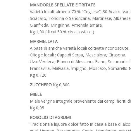
MANDORLE SPELLATE E TRITATE
Varietà locali: almeno 70 % “Cegliese”; 30 % altre va
Sciacallo, Tondina o Sandricana, Martinese, Albanese
Gianfreda, Mingunna, Amenela amara.
Kg 1,00 (di cui 50 % circa tostate )
MARMELLATA
A base di antiche varietà locali coltivate riconosciute.
Ciliegie locali : Capa di Serpa, Mascialora, Cirasona.
Uva: Verdeca, Bianco di Alessano, Fiano, Susumaniell
Francavilla, Malvasia, Impigno, Moscato, Somarello
Kg 0,120
ZUCCHERO
Kg 0,300
MIELE
Miele vergine integrale proveniente dai campi fioriti d
Kg 0,05
ROSOLIO DI AGRUMI
Tradizionale liquore dolce fatto in casa a base di alc
quali Limone, Bergamotto, Cedro, Mandarino, ecc.; si u