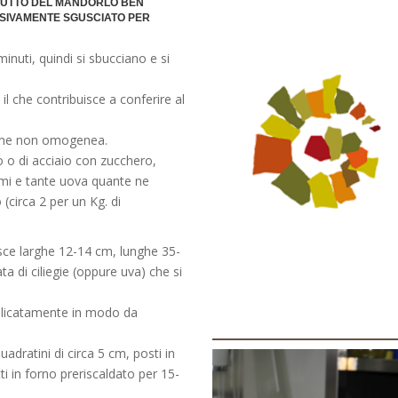
FRUTTO DEL MANDORLO BEN
SSIVAMENTE SGUSCIATO PER
inuti, quindi si sbucciano e si
il che contribuisce a conferire al
 fine non omogenea.
o o di acciaio con zucchero,
rumi e tante uova quante ne
(circa 2 per un Kg. di
isce larghe 12-14 cm, lunghe 35-
a di ciliegie (oppure uva) che si
delicatamente in modo da
quadratini di circa 5 cm, posti in
ti in forno preriscaldato per 15-