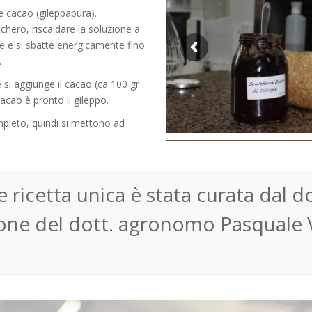
 e cacao (gileppapura).
cchero, riscaldare la soluzione a
dare e si sbatte energicamente fino
.
 si aggiunge il cacao (ca 100 gr
acao è pronto il gileppo.
mpleto, quindi si mettono ad
e ricetta unica è stata curata dal 
one del dott. agronomo Pasquale V