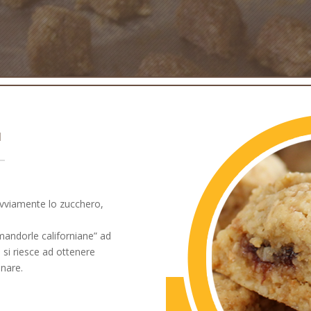
I
ovviamente lo zucchero,
mandorle californiane” ad
 si riesce ad ottenere
inare.