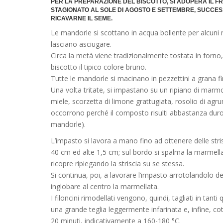
PER LA PREPARAZIONE DEL BISCOTTO, SI ADOPERA IL 
STAGIONATO AL SOLE DI AGOSTO E SETTEMBRE, SUCCE
RICAVARNE IL SEME.
Le mandorle si scottano in acqua bollente per alcuni m
lasciano asciugare.
Circa la metà viene tradizionalmente tostata in forno, 
biscotto il tipico colore bruno.
Tutte le mandorle si macinano in pezzettini a grana
Una volta tritate, si impastano su un ripiano di marm
miele, scorzetta di limone grattugiata, rosolio di ag
occorrono perché il composto risulti abbastanza duro 
mandorle).
L’impasto si lavora a mano fino ad ottenere delle str
40 cm ed alte 1,5 cm; sul bordo si spalma la marmellat
ricopre ripiegando la striscia su se stessa.
Si continua, poi, a lavorare l’impasto arrotolandolo 
inglobare al centro la marmellata.
I filoncini rimodellati vengono, quindi, tagliati in tanti 
una grande teglia leggermente infarinata e, infine, cot
20 minuti, indicativamente a 160-180 °C.