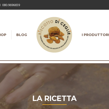
080.9696659
HOP
BLOG
I PRODUTTOR
LA RICETTA