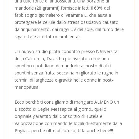
una utile fonte di antiossidanti. Una porzione di
mandorle (28 grammi) fornisce infatti il 60% del
fabbisogno giornaliero di vitamina E, che aiuta a
proteggere le cellule dallo stress ossidativo causato
dall’inquinamento, dai raggi UV del sole, dal fumo delle
sigarette e altri fattori ambientali.
Un nuovo studio pilota condotto presso l’Università
della California, Davis ha poi rivelato come uno
spuntino quotidiano di mandorle al posto di altri
spuntini senza frutta secca ha migliorato le rughe in
termini di larghezza e gravità nelle donne in post-
menopausa.
Ecco perchè ti consigliamo di mangiare ALMENO un
Biscotto di Ceglie Messapica al giorno.. quello
originale garantito dal Consorzio di Tutela e
Valorizzazione con mandorle locali direttamente dalla
Puglia… perchè oltre al sorriso, ti fa anche bene!!!