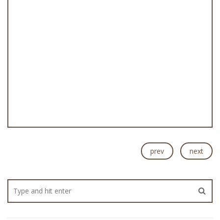
prev
next