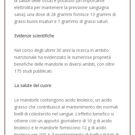
la salute delle ossa) e potassio (un importante
elettrolita per mantenere la pressione sanguigna
sana); una dose di 28 grammi fornisce 13 grammi di
grassi buoni insaturi e 1 grammo di grassi saturi.
Evidenze scientifiche
Nel corso degli ultimi 30 anni la ricerca in ambito
nutrizionale ha evidenziato le numerose proprietà
benefiche delle mandorle in diversi ambiti, con oltre
175 studi pubblicati.
La salute del cuore
Le mandorle contengono acido linoleico, un acido
grasso che contribuisce al mantenimento dei normali
livelli di colesterolo nel sangue. L’effetto benefico si
ottiene con un apporto giornaliero di 10 g di acido
linoleico e le mandorle forniscono 12 g di acido
linoleico per 100 g. Il mantenimento di livelli salutari di