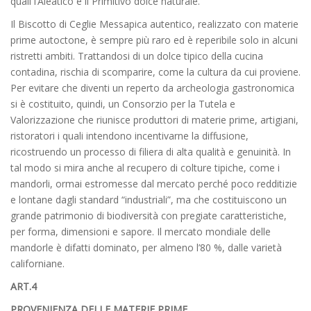
quali l’Aleatico e il Primitivo dolce naturale.
Il Biscotto di Ceglie Messapica autentico, realizzato con materie
prime autoctone, è sempre più raro ed è reperibile solo in alcuni
ristretti ambiti. Trattandosi di un dolce tipico della cucina
contadina, rischia di scomparire, come la cultura da cui proviene.
Per evitare che diventi un reperto da archeologia gastronomica
si è costituito, quindi, un Consorzio per la Tutela e
Valorizzazione che riunisce produttori di materie prime, artigiani,
ristoratori i quali intendono incentivarne la diffusione,
ricostruendo un processo di filiera di alta qualità e genuinità. In
tal modo si mira anche al recupero di colture tipiche, come i
mandorli, ormai estromesse dal mercato perché poco redditizie
e lontane dagli standard “industriali”, ma che costituiscono un
grande patrimonio di biodiversità con pregiate caratteristiche,
per forma, dimensioni e sapore. Il mercato mondiale delle
mandorle è difatti dominato, per almeno l’80 %, dalle varietà
californiane.
ART.4
PROVENIENZA DELLE MATERIE PRIME