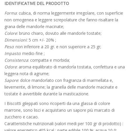
IDENTIFICATIVE DEL PRODOTTO
Forma
: cubica, di norma leggermente irregolare, con superficie
non omogenea e leggere screpolature che fanno risaltare la
grana delle mandorle macinate;
Colore
: bruno chiaro, dovuto alle mandorle tostate;
Dimensioni
: 5 cm +/- 20% ;
Peso
: non inferiore a 20 gr. e non superiore a 25 gr;
Impasto
: medio-fine ;
Consistenza
: compatta e morbida;
Odore
: aroma equilibrato di mandorla tostata, confettura e una
leggera nota di agrume;
Sapore
: dolce mandorlato con fragranza di marmellata e,
lievemente, di limone; la granella delle mandorle macinate e
tostate è avvertibile durante la masticazione.
I Biscotti gileppati sono ricoperti da una glassa di colore
marrone, sono lisci e acquistano un sapore più marcato di
zucchero e cacao.
Caratteristiche nutrizionali (valori medi per 100 gr di prodotto) :
valore energetico 405 kcal ; parte edibile 100 %; acqua 10,0;