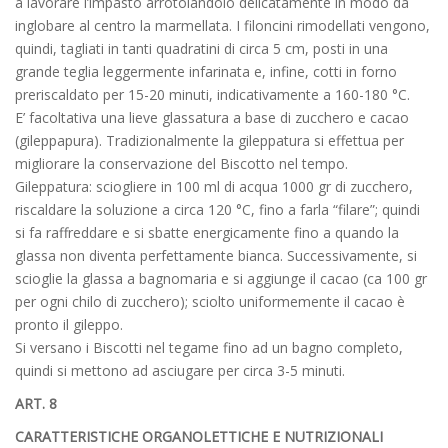
a lavorare l’impasto arrotolandolo delicatamente in modo da
inglobare al centro la marmellata. I filoncini rimodellati vengono,
quindi, tagliati in tanti quadratini di circa 5 cm, posti in una
grande teglia leggermente infarinata e, infine, cotti in forno
preriscaldato per 15-20 minuti, indicativamente a 160-180 °C.
E’ facoltativa una lieve glassatura a base di zucchero e cacao
(gileppapura). Tradizionalmente la gileppatura si effettua per
migliorare la conservazione del Biscotto nel tempo.
Gileppatura: sciogliere in 100 ml di acqua 1000 gr di zucchero,
riscaldare la soluzione a circa 120 °C, fino a farla “filare”; quindi
si fa raffreddare e si sbatte energicamente fino a quando la
glassa non diventa perfettamente bianca. Successivamente, si
scioglie la glassa a bagnomaria e si aggiunge il cacao (ca 100 gr
per ogni chilo di zucchero); sciolto uniformemente il cacao è
pronto il gileppo.
Si versano i Biscotti nel tegame fino ad un bagno completo,
quindi si mettono ad asciugare per circa 3-5 minuti.
ART. 8
CARATTERISTICHE ORGANOLETTICHE E NUTRIZIONALI