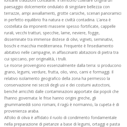
lontane tradizioni contadine. Il territorio collinare origina un
paesaggio dolcemente ondulato di singolare bellezza con
terrazze, ampi avvallamenti, grotte carsiche, scenari panoramici
in perfetto equilibrio fra natura e civiltà contadina. L’area è
costellata da imponenti masserie spesso fortificate, cappelle
rurali, vecchi tratturi, specchie, lame, neviere, fogge,
disseminate tra immense distese di olivi, vigneti, seminativi,
boschi e macchia mediterranea. Frequente è l’insediamento
abitativo nelle campagne, in affascinanti abitazioni di pietra tra
cui spiccano, per originalità, i trulli.
Le risorse provengono essenzialmente dalla terra: si producono
grano, legumi, verdure, frutta, olio, vino, carni e formaggi. Il
relativo isolamento geografico della zona ha permesso la
conservazione nei secoli degli usi e dei costumi autoctoni,
benché arricchiti dalle contaminazioni apportate dai popoli che
l’hanno governata: le frise hanno origini greche, gli
gnummarieddi sono romani, il ragù è normanno, la cupeta è di
provenienza araba.
All’olio di oliva è affidato il ruolo di condimento fondamentale
nella preparazione di pietanze a base di legumi, ortaggi e pasta