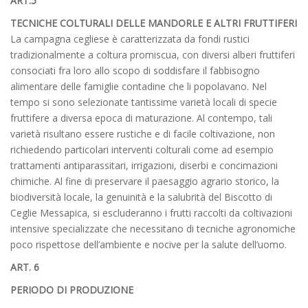
ART.5
TECNICHE COLTURALI DELLE MANDORLE E ALTRI FRUTTIFERI
La campagna cegliese è caratterizzata da fondi rustici
tradizionalmente a coltura promiscua, con diversi alberi fruttiferi
consociati fra loro allo scopo di soddisfare il fabbisogno
alimentare delle famiglie contadine che li popolavano. Nel
tempo si sono selezionate tantissime varietà locali di specie
fruttifere a diversa epoca di maturazione. Al contempo, tali
varietà risultano essere rustiche e di facile coltivazione, non
richiedendo particolari interventi colturali come ad esempio
trattamenti antiparassitari, irrigazioni, diserbi e concimazioni
chimiche. Al fine di preservare il paesaggio agrario storico, la
biodiversità locale, la genuinità e la salubrità del Biscotto di
Ceglie Messapica, si escluderanno i frutti raccolti da coltivazioni
intensive specializzate che necessitano di tecniche agronomiche
poco rispettose dell’ambiente e nocive per la salute dell’uomo.
ART. 6
PERIODO DI PRODUZIONE