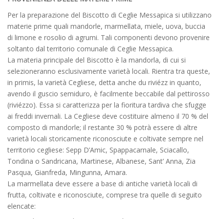
Per la preparazione del Biscotto di Ceglie Messapica si utilizzano
materie prime quali mandorle, marmellata, miele, uova, buccia
di limone e rosolio di agrumi. Tali componenti devono provenire
soltanto dal territorio comunale di Ceglie Messapica.
La materia principale del Biscotto è la mandorla, di cui si
selezioneranno esclusivamente varietà locali. Rientra tra queste,
in primis, la varietà Cegliese, detta anche du riviézz in quanto,
avendo il guscio semiduro, è facilmente beccabile dal pettirosso
(riviézzo). Essa si caratterizza per la fioritura tardiva che sfugge
ai freddi invernali. La Cegliese deve costituire almeno il 70 % del
composto di mandorle; il restante 30 % potrà essere di altre
varietà locali storicamente riconosciute e coltivate sempre nel
territorio cegliese: Sepp D’Amic, Spappacarnale, Sciacallo,
Tondina o Sandricana, Martinese, Albanese, Sant’ Anna, Zia
Pasqua, Gianfreda, Mingunna, Amara.
La marmellata deve essere a base di antiche varietà locali di
frutta, coltivate e riconosciute, comprese tra quelle di seguito
elencate: