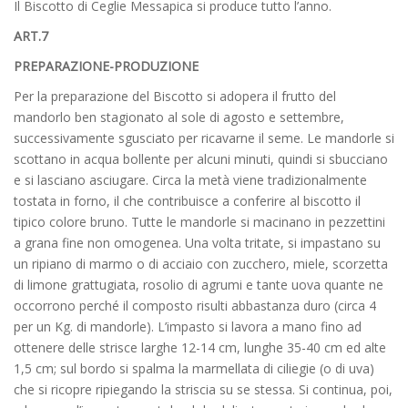
Il Biscotto di Ceglie Messapica si produce tutto l’anno.
ART.7
PREPARAZIONE-PRODUZIONE
Per la preparazione del Biscotto si adopera il frutto del
mandorlo ben stagionato al sole di agosto e settembre,
successivamente sgusciato per ricavarne il seme. Le mandorle si
scottano in acqua bollente per alcuni minuti, quindi si sbucciano
e si lasciano asciugare. Circa la metà viene tradizionalmente
tostata in forno, il che contribuisce a conferire al biscotto il
tipico colore bruno. Tutte le mandorle si macinano in pezzettini
a grana fine non omogenea. Una volta tritate, si impastano su
un ripiano di marmo o di acciaio con zucchero, miele, scorzetta
di limone grattugiata, rosolio di agrumi e tante uova quante ne
occorrono perché il composto risulti abbastanza duro (circa 4
per un Kg. di mandorle). L’impasto si lavora a mano fino ad
ottenere delle strisce larghe 12-14 cm, lunghe 35-40 cm ed alte
1,5 cm; sul bordo si spalma la marmellata di ciliegie (o di uva)
che si ricopre ripiegando la striscia su se stessa. Si continua, poi,