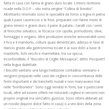
fatta in casa con farina di grano duro locale. L’intero territorio
ricade nella D.O.P – olio extra vergine “Collina di Brindisi”.
Altrettanto rinomate sono le specialità da forno a legna in pietra
quali il pane casereccio e le frise, preparate con farine miste di
grano tenero e grano duro, il pane di patate, i taralli con i semi
di finocchio selvatico, le focacce con cipolla, pomodorini, olive,
formaggio e origano. Altre produzioni storiche annoverabili sono
il fico e il mandorlo, colture quasi dimenticate, adesso in fase di
rilancio grazie alla gastronomia locale e ai suoi dolci a base di
mandorle, fichi secchi e marmellate, tra cui spicca,
inconfondibile, il “Biscotto di Ceglie Messapica”, detto Piscquett’l
nella lingua dialettale.
I Biscotti vantano una lunga tradizione contadina: venivano e
vengono preparati nelle case dei cegliesi in concomitanza delle
feste importanti e dei banchetti nuziali e non mancavano mai
nelle “bomboniere”. Sono oggi venduti in forni, bar e pasticcerie
locali, oltre ad essere offerti nei ristoranti cegliesi in versioni non
proprio originali ma senz’altro gustose. Sono ottimi abbinati ad
un rosolio (liquore dolce fatto in casa) o a vini dolci della zona