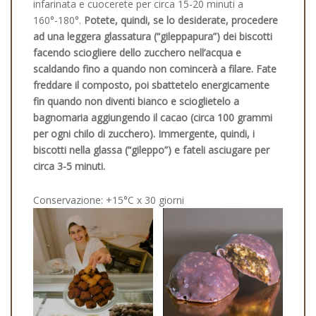
infarinata e cuocerete per circa 15-20 minuti a
160°-180°.
Potete, quindi, se lo desiderate, procedere
ad una leggera glassatura (“gileppapura”) dei biscotti
facendo sciogliere dello zucchero nell’acqua e
scaldando fino a quando non comincerà a filare. Fate
freddare il composto, poi sbattetelo energicamente
fin quando non diventi bianco e scioglietelo a
bagnomaria aggiungendo il cacao (circa 100 grammi
per ogni chilo di zucchero). Immergente, quindi, i
biscotti nella glassa (“gileppo”) e fateli asciugare per
circa 3-5 minuti.
Conservazione: +15°C x 30 giorni