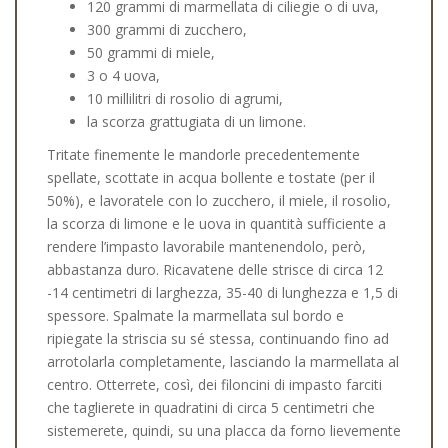
120 grammi di marmellata di ciliegie o di uva,
300 grammi di zucchero,
50 grammi di miele,
3 o 4 uova,
10 millilitri di rosolio di agrumi,
la scorza grattugiata di un limone.
Tritate finemente le mandorle precedentemente
spellate, scottate in acqua bollente e tostate (per il
50%), e lavoratele con lo zucchero, il miele, il rosolio,
la scorza di limone e le uova in quantità sufficiente a
rendere l’impasto lavorabile mantenendolo, però,
abbastanza duro. Ricavatene delle strisce di circa 12
-14 centimetri di larghezza, 35-40 di lunghezza e 1,5 di
spessore. Spalmate la marmellata sul bordo e
ripiegate la striscia su sé stessa, continuando fino ad
arrotolarla completamente, lasciando la marmellata al
centro. Otterrete, così, dei filoncini di impasto farciti
che taglierete in quadratini di circa 5 centimetri che
sistemerete, quindi, su una placca da forno lievemente