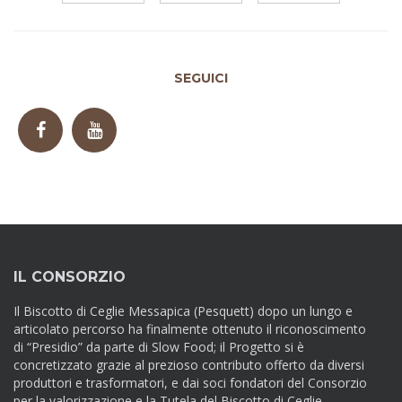
SEGUICI
IL CONSORZIO
Il Biscotto di Ceglie Messapica (Pesquett) dopo un lungo e
articolato percorso ha finalmente ottenuto il riconoscimento
di “Presidio” da parte di Slow Food; il Progetto si è
concretizzato grazie al prezioso contributo offerto da diversi
produttori e trasformatori, e dai soci fondatori del Consorzio
per la valorizzazione e la Tutela del Biscotto di Ceglie