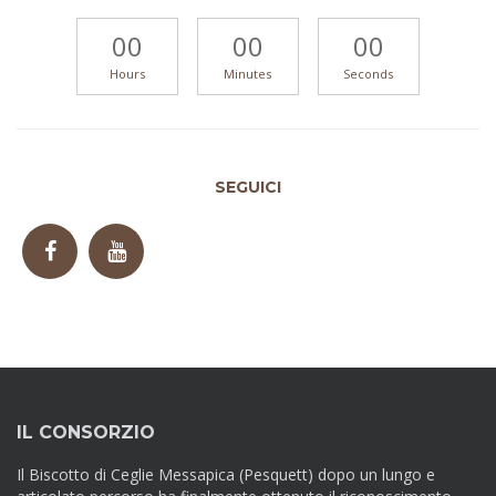
00
00
00
Hours
Minutes
Seconds
SEGUICI
IL CONSORZIO
Il Biscotto di Ceglie Messapica (Pesquett) dopo un lungo e