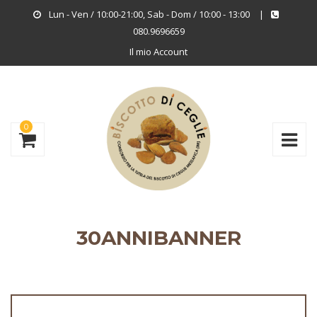
Lun - Ven / 10:00-21:00, Sab - Dom / 10:00 - 13:00
|
080.9696659
Il mio Account
0
30ANNIBANNER