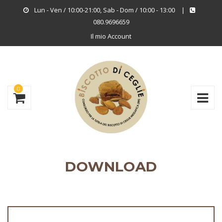
Lun - Ven / 10:00-21:00, Sab - Dom / 10:00 - 13:00
|
080.9696659
Il mio Account
0
DOWNLOAD