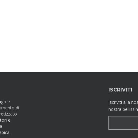
ISCRIVITI
ngo e
Iscriviti alla 
cimento di
nostra bellissi
retizzato
tori e
la
apica.