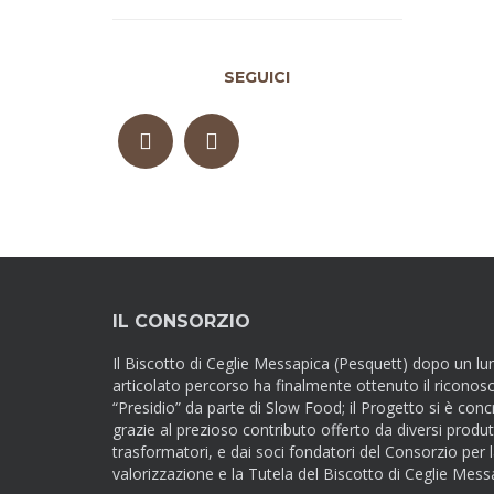
SEGUICI
IL CONSORZIO
Il Biscotto di Ceglie Messapica (Pesquett) dopo un lu
articolato percorso ha finalmente ottenuto il riconos
“Presidio” da parte di Slow Food; il Progetto si è conc
grazie al prezioso contributo offerto da diversi produt
trasformatori, e dai soci fondatori del Consorzio per 
valorizzazione e la Tutela del Biscotto di Ceglie Mess