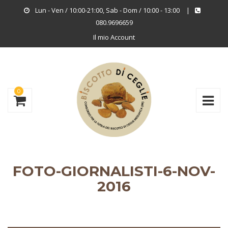
Lun - Ven / 10:00-21:00, Sab - Dom / 10:00 - 13:00
|
080.9696659
Il mio Account
0
FOTO-GIORNALISTI-6-NOV-
2016