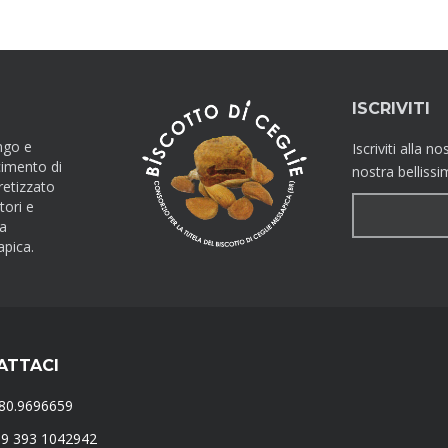
ISCRIVITI
ngo e
Iscriviti alla 
cimento di
nostra bellissi
retizzato
tori e
la
apica.
ATTACI
080.9696659
9 393 1042942